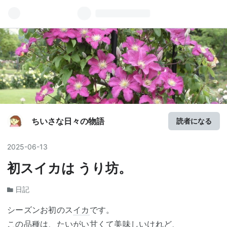
ちいさな日々の物語
読者になる
2025
-
06
-
13
初スイカは うり坊。
日記
シーズンお初のス
イカ
です。
この品種は、たいがい甘くて美味しいけれど、