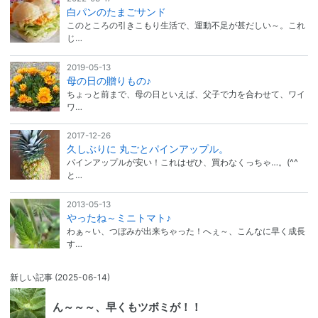
白パンのたまごサンド
このところの引きこもり生活で、運動不足が甚だしい～。これ
じ…
2019-05-13
母の日の贈りもの♪
ちょっと前まで、母の日といえば、父子で力を合わせて、ワイ
ワ…
2017-12-26
久しぶりに 丸ごとパインアップル。
パインアップルが安い！これはぜひ、買わなくっちゃ…。(^^ゞ
と…
2013-05-13
やったね～ミニトマト♪
わぁ～い、つぼみが出来ちゃった！へぇ～、こんなに早く成長
す…
新しい記事
(2025-06-14)
ん～～～、早くもツボミが！！